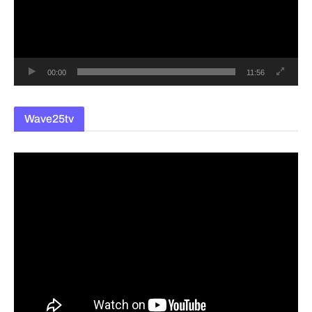
레
이
어
00:00
11:56
Wave25tv