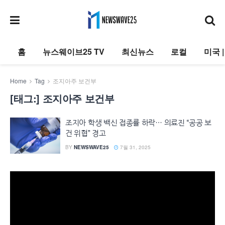
홈
뉴스웨이브25 TV
최신뉴스
로컬
미국 
Home
Tag
조지아주 보건부
[태그:]
조지아주 보건부
조지아 학생 백신 접종률 하락… 의료진 “공공 보
건 위협” 경고
BY
NEWSWAVE25
7월 31, 2025
동
영
상
플