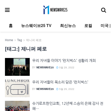
홈
뉴스웨이브25 TV
최신뉴스
로컬
미국 
Home
Tag
제니퍼 페로
[태그:]
제니퍼 페로
우리 자녀들 이야기 ‘런치박스’ 성황리 개최
BY
NEWSWAVE25
5월 29, 2022
우리 자녀들의 목소리 담은 ‘런치박스’
BY
NEWSWAVE25
5월 29, 2022
슈가로프한인교회, 12년째 스승의 은혜 감사 전
해…