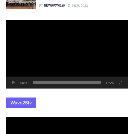
BY
NEWSWAVE25
5월 5, 2022
동
영
상
플
레
이
어
00:00
12:26
Wave25tv