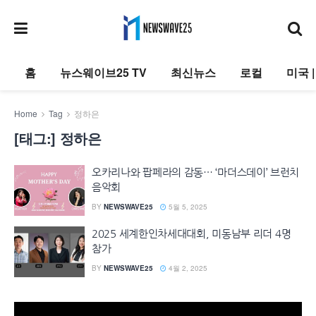
홈
뉴스웨이브25 TV
최신뉴스
로컬
미국 
Home
Tag
정하은
[태그:]
정하은
오카리나와 팝페라의 감동… ‘마더스데이’ 브런치
음악회
BY
NEWSWAVE25
5월 5, 2025
2025 세계한인차세대대회, 미동남부 리더 4명
참가
BY
NEWSWAVE25
4월 2, 2025
동