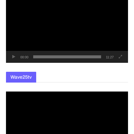
영
상
플
레
이
어
00:00
11:27
Wave25tv