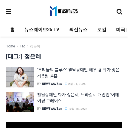
홈
뉴스웨이브25 TV
최신뉴스
로컬
미국 
Home
Tag
정은혜
[태그:]
정은혜
‘우리들의 블루스’ 발달장애인 배우 겸 화가 정은
혜 5월 결혼
BY
NEWSWAVE25
2월 24, 2025
발달장애인 화가 정은혜, 브라질서 개인전 ‘어메
이징 그레이스’
BY
NEWSWAVE25
10월 16, 2024
동