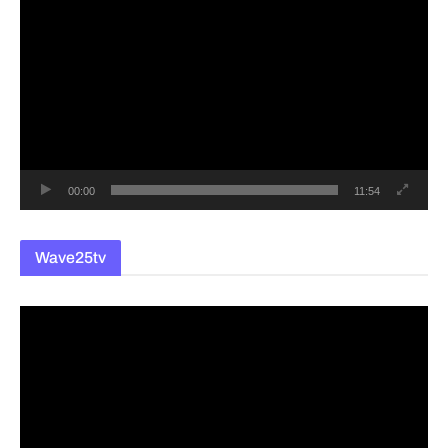
영
상
플
레
이
어
00:00
11:54
Wave25tv