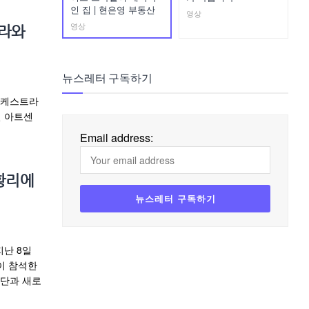
인 집 | 현은영 부동산
영상
영상
페라와
뉴스레터 구독하기
오케스트라
빌 아트센
Email address:
황리에
난 8일
이 참석한
창단과 새로