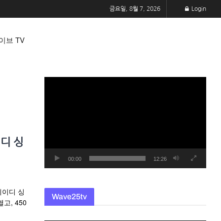
금요일, 8월 7, 2026
Login
이브 TV
동
영
상
플
레
디 싱
이
어
00:00
12:26
레이디 싱
Wave25tv
고, 450