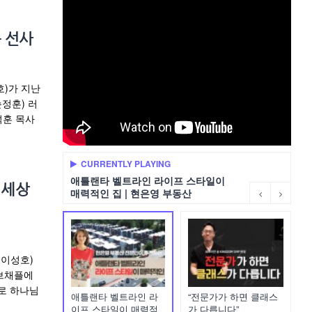
 선사
호)가 지난
정훈) 러
석훈 목사
CURRENTLY PLAYING
애틀랜타 벨트라인 라이프 스타일이
 세상
매력적인 집 | 현은영 부동산
 이성호)
러브채플에
로 하나님
애틀랜타 벨트라인 라
“전문가가 하면 클래스
이프 스타일이 매력적
가 다릅니다”