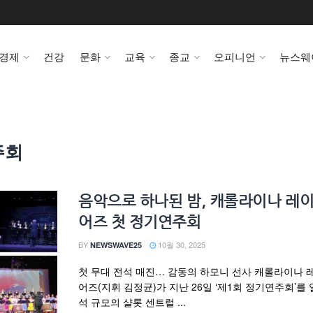
경제
건강
문화
교육
종교
오피니언
뉴스웨
주회
음악으로 하나된 밤, 캐롤라이나 레이
어즈 첫 정기연주회
BY
10월 30, 2025
NEWSWAVE25
첫 무대 전석 매진… 감동의 하모니 선사 캐롤라이나 
어즈(지휘 김정균)가 지난 26일 ‘제1회 정기연주회’를 열
석 규모의 샬롯 센트럴 ...