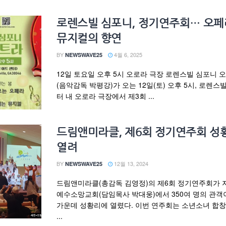
로렌스빌 심포니, 정기연주회… 오
뮤지컬의 향연
BY
4월 6, 2025
NEWSWAVE25
12일 토요일 오후 5시 오로라 극장 로렌스빌 심포니 
(음악감독 박평강)가 오는 12일(토) 오후 5시, 로렌스
터 내 오로라 극장에서 제3회 ...
드림앤미라클, 제6회 정기연주회 성
열려
BY
12월 13, 2024
NEWSWAVE25
드림앤미라클(총감독 김영정)의 제6회 정기연주회가 지
예수소망교회(담임목사 박대웅)에서 350여 명의 관객
가운데 성황리에 열렸다. 이번 연주회는 소년소녀 합
...