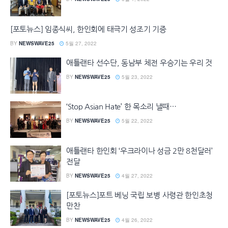
[포토뉴스] 임종식씨, 한인회에 태극기 성조기 기증
BY
NEWSWAVE25
5월 27, 2022
애틀랜타 선수단, 동남부 체전 우승기는 우리 것
BY
NEWSWAVE25
5월 23, 2022
‘Stop Asian Hate’ 한 목소리 낼때…
BY
NEWSWAVE25
5월 22, 2022
애틀랜타 한인회 ‘우크라이나 성금 2만 8천달러’
전달
BY
NEWSWAVE25
4월 27, 2022
[포토뉴스]포트 베닝 국립 보병 사령관 한인초청
만찬
BY
NEWSWAVE25
4월 26, 2022