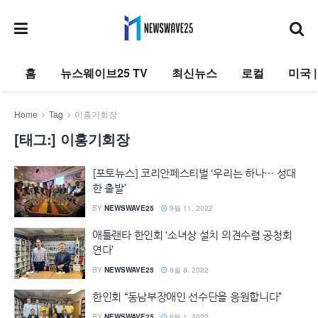
홈
뉴스웨이브25 TV
최신뉴스
로컬
미국 
Home
Tag
이홍기회장
[태그:]
이홍기회장
[포토뉴스] 코리안페스티벌 ‘우리는 하나… 성대
한 출발’
BY
NEWSWAVE25
9월 11, 2022
애틀랜타 한인회 ‘소녀상 설치 의견수렴 공청회
연다’
BY
NEWSWAVE25
8월 8, 2022
한인회 “동남부장애인 선수단을 응원합니다”
BY
NEWSWAVE25
6월 1, 2022