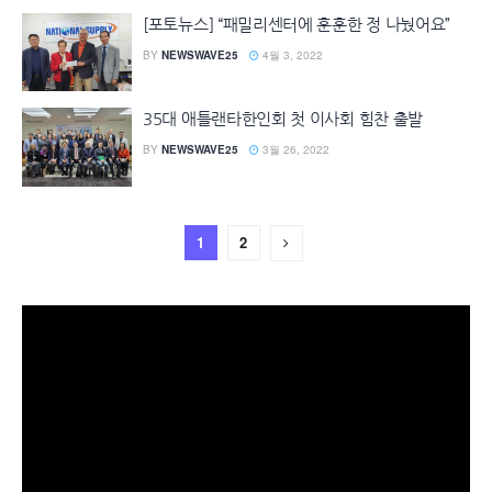
[포토뉴스] “패밀리센터에 훈훈한 정 나눴어요”
BY
NEWSWAVE25
4월 3, 2022
35대 애틀랜타한인회 첫 이사회 힘찬 출발
BY
NEWSWAVE25
3월 26, 2022
1
2
동
영
상
플
레
이
어