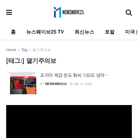
홈
뉴스웨이브25 TV
최신뉴스
로컬
미국 
Home
Tag
열기주의보
[태그:]
열기주의보
조지아 체감 온도 화씨 100도 넘어…
BY
NEWSWAVE25
6월 14, 2022
동
영
상
플