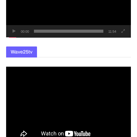
레
이
어
00:00
11:54
Wave25tv