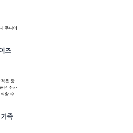
네디 주니어
에이즈
가격은 장
 높은 주사
종식할 수
 가족