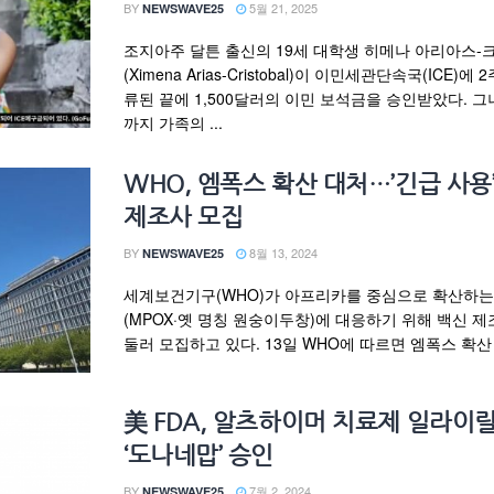
BY
5월 21, 2025
NEWSWAVE25
조지아주 달튼 출신의 19세 대학생 히메나 아리아스
(Ximena Arias-Cristobal)이 이민세관단속국(ICE)에 
류된 끝에 1,500달러의 이민 보석금을 승인받았다. 그
까지 가족의 ...
WHO, 엠폭스 확산 대처…’긴급 사용
제조사 모집
BY
8월 13, 2024
NEWSWAVE25
세계보건기구(WHO)가 아프리카를 중심으로 확산하는
(MPOX·옛 명칭 원숭이두창)에 대응하기 위해 백신 제
둘러 모집하고 있다. 13일 WHO에 따르면 엠폭스 확산 지
美 FDA, 알츠하이머 치료제 일라이
‘도나네맙’ 승인
BY
7월 2, 2024
NEWSWAVE25