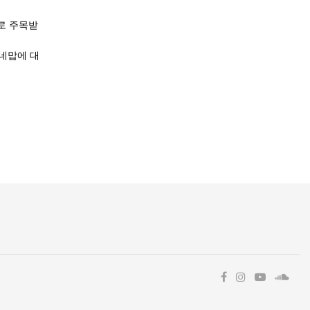
로 주목받
나네맙에 대