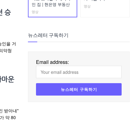
인 집 | 현은영 부동산
영상
영상
전 승
뉴스레터 구독하기
승인을 거
품의약청
Email address:
라마운
인 받아내"
 약 80