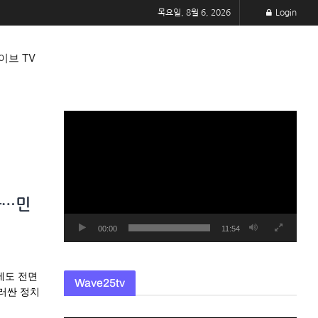
목요일, 8월 6, 2026
Login
이브 TV
동
영
상
플
레
과…민
이
어
00:00
11:54
제도 전면
Wave25tv
러싼 정치