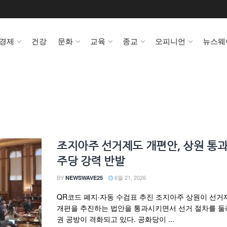
경제
건강
문화
교육
종교
오피니언
뉴스웨
조지아주 선거제도 개편안, 상원 통
주당 강력 반발
BY
6월 21, 2026
NEWSWAVE25
QR코드 폐지·자동 수검표 추진 조지아주 상원이 선거
개편을 추진하는 법안을 통과시키면서 선거 절차를 둘
권 공방이 격화되고 있다. 공화당이 ...