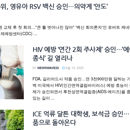
위, 영유아 RSV 백신 승인…의약계 ‘안도’
원 교체 후 첫 회의…"큰 틀 벗어나진 않아" '백신 회의론자'인 로버트 케
예방센터(CDC) ...
HIV 예방 ‘연간 2회 주사제’ 승인…’
종식’ 길 열리나
BY
6월 19, 2025
NEWSWAVE25
FDA, 길리어드사 약품 승인…연 3천900만원 달하는 
벽 미국에서 HIV(인간면역결핍바이러스) 예방 효능이
제가 승인되면서 후천성면역결핍증(AIDS·에이즈)을 
있는 길이 ...
ICE 억류 달튼 대학생, 보석금 승인…
품으로 돌아온다