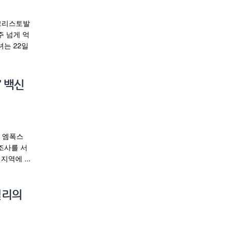
-크리스토발
2주 넘게 억
녀는 22일
’ 백신
 엠폭스
조사를 서
역에 ...
릴리의