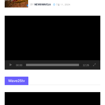
BY
NEWSWAVE25
7월 11, 2024
동
영
상
플
레
이
어
00:00
12:26
Wave25tv