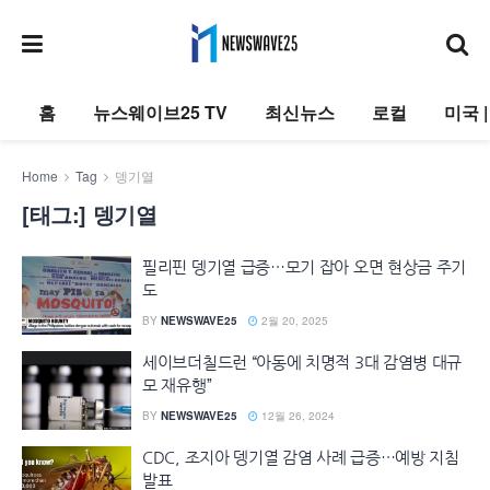
홈
뉴스웨이브25 TV
최신뉴스
로컬
미국 
Home
Tag
뎅기열
[태그:]
뎅기열
필리핀 뎅기열 급증…모기 잡아 오면 현상금 주기
도
BY
NEWSWAVE25
2월 20, 2025
세이브더칠드런 “아동에 치명적 3대 감염병 대규
모 재유행”
BY
NEWSWAVE25
12월 26, 2024
CDC, 조지아 뎅기열 감염 사례 급증…예방 지침
발표