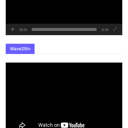
레
이
어
00:00
11:56
Wave25tv