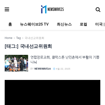
홈
뉴스웨이브25 TV
최신뉴스
로컬
미국 
Home
Tag
국내선교위원회
[태그:]
국내선교위원회
연합장로교회, 클락스톤 난민촌에서 부활의 기쁨
나눠
BY
NEWSWAVE25
4월 22, 2025
동
영
상
플