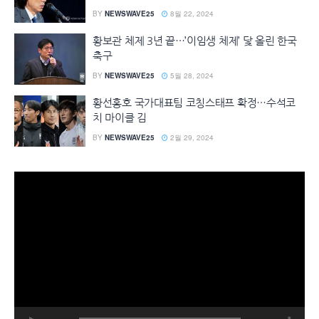
BY
NEWSWAVE25
8월 22, 2024
황보관 체제 3년 끝…’이임생 체제’ 닻 올린 한국
축구
BY
NEWSWAVE25
5월 28, 2024
황선홍호 국가대표팀 코칭스태프 확정…수석코
치 마이클 김
BY
NEWSWAVE25
2월 29, 2024
동
영
상
플
레
이
어