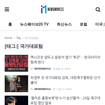
홈
뉴스웨이브25 TV
최신뉴스
로컬
미국 
Home
Tag
국가대표팀
[태그:]
국가대표팀
멕시코전 앞두고 응원석 열기 ‘후끈’… 한국타이어
함께 뛴다
BY
NEWSWAVE25
8월 12, 2025
허정무 전 국가대표팀 감독, 대한축구협회장 선거
출마
BY
NEWSWAVE25
11월 18, 2024
‘돌아온 홍명보호’엔 누가 승선할까…26일 축구대
표팀 명단 발표