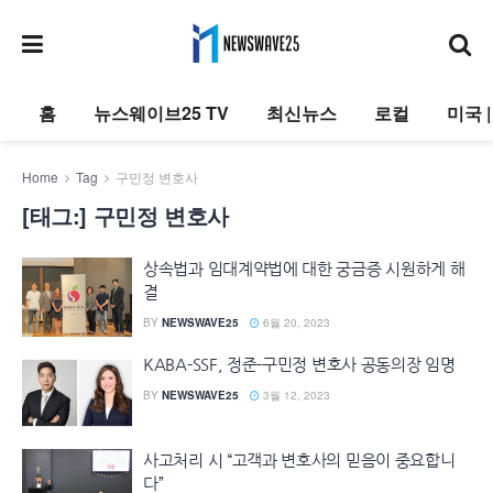
홈
뉴스웨이브25 TV
최신뉴스
로컬
미국 
Home
Tag
구민정 변호사
[태그:]
구민정 변호사
상속법과 임대계약법에 대한 궁금증 시원하게 해
결
BY
NEWSWAVE25
6월 20, 2023
KABA-SSF, 정준-구민정 변호사 공동의장 임명
BY
NEWSWAVE25
3월 12, 2023
사고처리 시 “고객과 변호사의 믿음이 중요합니
다”