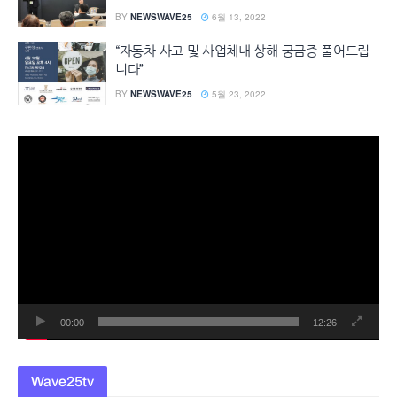
BY
NEWSWAVE25
6월 13, 2022
“자동차 사고 및 사업체내 상해 궁금증 풀어드립
니다”
BY
NEWSWAVE25
5월 23, 2022
동
영
상
플
레
이
어
00:00
12:26
Wave25tv