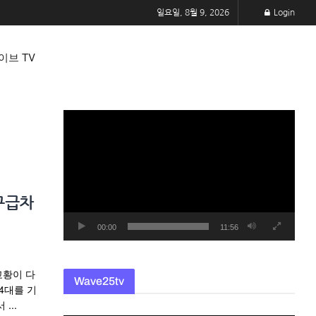
일요일, 8월 9, 2026
Login
이브 TV
동
영
상
플
레
구급차
이
어
00:00
11:56
교황이 다
Wave25tv
4대를 기
...