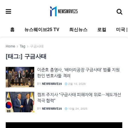
홈
뉴스웨이브25 TV
최신뉴스
로컬
미국 
Home
Tag
구금사태
[태그:]
구금사태
이준호 총영사, ‘배터리공장 구금사태’ 법률 지원
한인 변호사들 격려
BY
NEWSWAVE25
2월 10, 2026
켐프 주지사 “구금사태 피해자에 위로…제도개선
적극 협력”
BY
NEWSWAVE25
10월 24, 2025
동