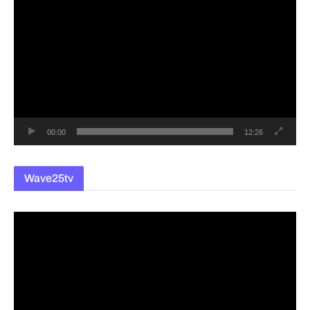
영
상
플
레
이
어
00:00
12:26
Wave25tv