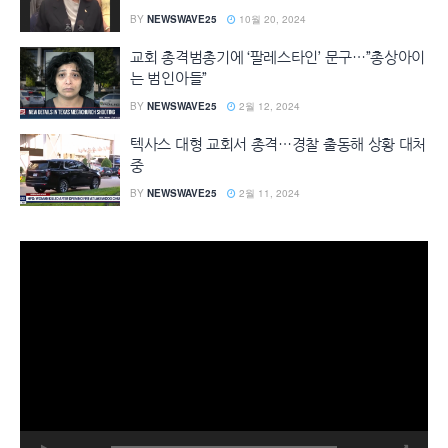
BY
NEWSWAVE25
10월 20, 2024
교회 총격범총기에 ‘팔레스타인’ 문구…”총상아이
는 범인아들”
BY
NEWSWAVE25
2월 12, 2024
텍사스 대형 교회서 총격…경찰 출동해 상황 대처
중
BY
NEWSWAVE25
2월 11, 2024
동
영
상
플
레
이
어