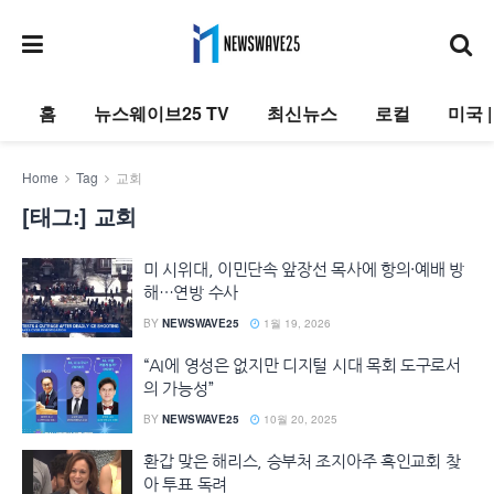
홈
뉴스웨이브25 TV
최신뉴스
로컬
미국 
Home
Tag
교회
[태그:]
교회
미 시위대, 이민단속 앞장선 목사에 항의·예배 방
해…연방 수사
BY
NEWSWAVE25
1월 19, 2026
“AI에 영성은 없지만 디지털 시대 목회 도구로서
의 가능성”
BY
NEWSWAVE25
10월 20, 2025
환갑 맞은 해리스, 승부처 조지아주 흑인교회 찾
아 투표 독려