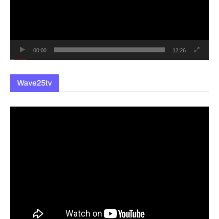
레
이
어
00:00
12:26
Wave25tv