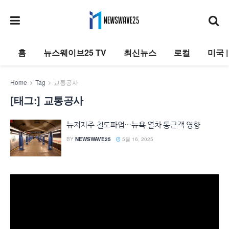
홈
뉴스웨이브25 TV
최신뉴스
로컬
미국 
Home
Tag
교통공사
[태그:]
교통공사
뉴저지주 철도파업…뉴욕 열차 통근객 영향
BY
NEWSWAVE25
5월 16, 2025
동
영
상
플