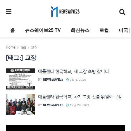
홈
뉴스웨이브25 TV
최신뉴스
로컬
미국 
Home
Tag
교장
[태그:]
교장
애틀랜타 한국학교, 새 교장 초빙 합니다
BY
NEWSWAVE25
2월 3, 2025
애틀랜타 한국학교, 차기 교장 선출 위원회 구성
BY
NEWSWAVE25
12월 26, 2024
동