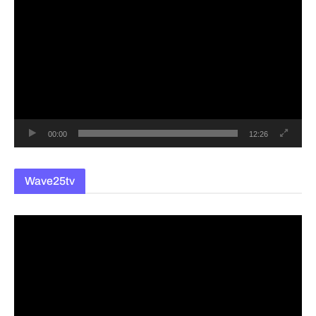
영
상
플
레
이
어
00:00
12:26
Wave25tv