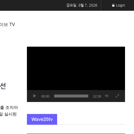
금요일, 8월 7, 2026
Login
이브 TV
동
영
상
플
레
경선
이
어
00:00
12:26
선출 조지아
일 실시된
Wave25tv