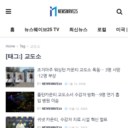
홈
뉴스웨이브25 TV
최신뉴스
로컬
미국 
Home
Tag
교도소
[태그:]
교도소
조지아주 워싱턴 카운티 교도소 폭동… 3명 사망
·12명 부상
BY
NEWSWAVE25
1월 13, 2026
풀턴카운티 교도소서 수감자 방화…9명 연기 흡
입 병원 이송
BY
NEWSWAVE25
12월 12, 2025
귀넷 카운티, 수감자 치료 시설 혁신 발표
BY
NEWSWAVE25
11월 21, 2023