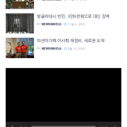
방글라데시 빈민, 3만6천원으로 대신 징역
BY
NEWSWAVE25
11월 9, 2023
미션아가페 이사회 재정비, 새로운 도약
BY
NEWSWAVE25
5월 12, 2022
동
영
상
플
레
이
어