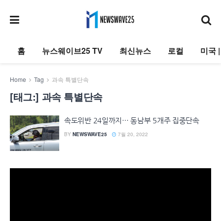
홈
뉴스웨이브25 TV
최신뉴스
로컬
미국 
Home
Tag
과속 특별단속
[태그:]
과속 특별단속
속도위반 24일까지… 동남부 5개주 집중단속
BY
NEWSWAVE25
7월 20, 2022
동
영
상
플