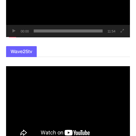
레
이
어
00:00
11:54
Wave25tv