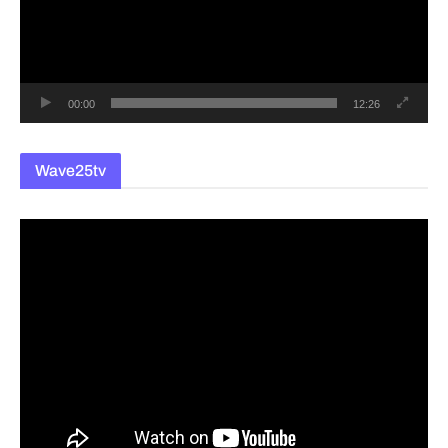
레
이
어
00:00
12:26
Wave25tv