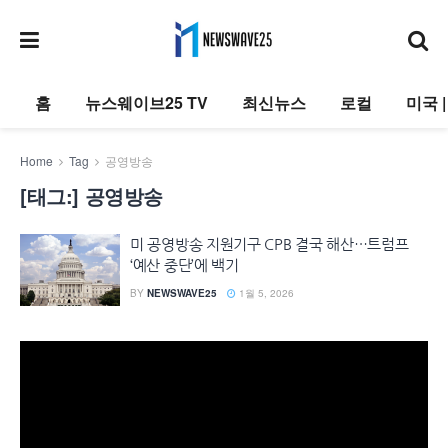
홈
뉴스웨이브25 TV
최신뉴스
로컬
미국 
Home
Tag
공영방송
[태그:]
공영방송
미 공영방송 지원기구 CPB 결국 해산…트럼프
‘예산 중단’에 백기
BY
NEWSWAVE25
1월 5, 2026
동
영
상
플