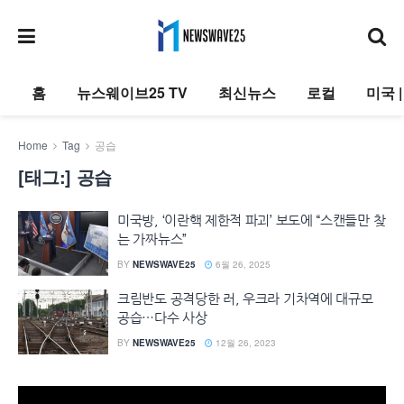
홈
뉴스웨이브25 TV
최신뉴스
로컬
미국 
Home
Tag
공습
[태그:]
공습
미국방, ‘이란핵 제한적 파괴’ 보도에 “스캔들만 찾
는 가짜뉴스”
BY
NEWSWAVE25
6월 26, 2025
크림반도 공격당한 러, 우크라 기차역에 대규모
공습…다수 사상
BY
NEWSWAVE25
12월 26, 2023
동