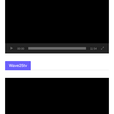
영
상
플
레
이
어
00:00
11:54
Wave25tv