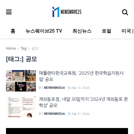
홈
뉴스웨이브25 TV
최신뉴스
로컬
미국 
Home
Tag
공모
[태그:]
공모
애틀랜타한국교육원, ‘2025년 한국학습지원사
업’ 공모
BY
NEWSWAVE25
8월 10, 2025
재외동포청, 내달 30일까지 ‘2024년 재외동포 문
학상’ 공모
BY
NEWSWAVE25
5월 27, 2024
동