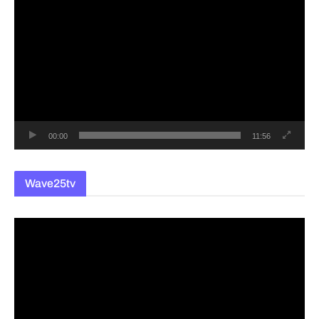
영
상
플
레
이
어
00:00
11:56
Wave25tv