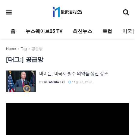
홈
뉴스웨이브25 TV
최신뉴스
로컬
미국 
Home
Tag
공급망
[태그:]
공급망
바이든, 미국서 필수 의약품 생산 강조
BY
NEWSWAVE25
11월 27, 2023
동
영
상
플