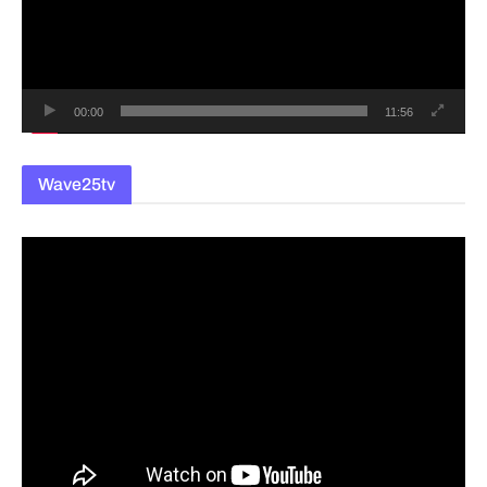
레
이
어
00:00
11:56
Wave25tv