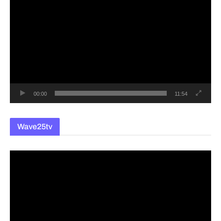
영
상
플
레
이
어
00:00
11:54
Wave25tv