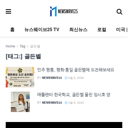
홈
뉴스웨이브25 TV
최신뉴스
로컬
미국 
Home
Tag
골든벨
[태그:]
골든벨
민주 평통, 평화·통일 골든벨에 도전해보세요
BY
NEWSWAVE25
5월 6, 2026
애틀랜타 한국학교, 골든벨 울린 임시호 양
BY
NEWSWAVE25
4월 8, 2025
동