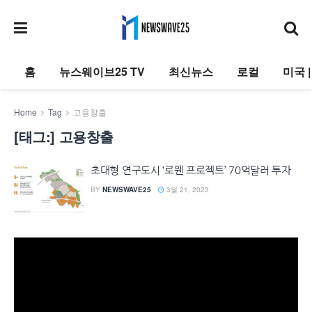
홈
뉴스웨이브25 TV
최신뉴스
로컬
미국 
Home
Tag
고용창출
[태그:]
고용창출
초대형 연구도시 ‘로웬 프로젝트’ 70억달러 투자
BY
NEWSWAVE25
3월 21, 2023
동
영
상
플