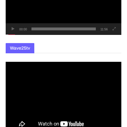
레
이
어
00:00
11:56
Wave25tv