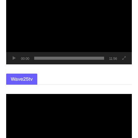
영
상
플
레
이
어
00:00
11:56
Wave25tv