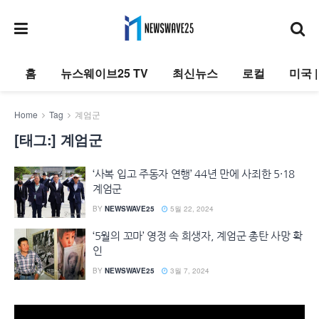
홈
뉴스웨이브25 TV
최신뉴스
로컬
미국 
Home
Tag
계엄군
[태그:]
계엄군
‘사복 입고 주동자 연행’ 44년 만에 사죄한 5·18
계엄군
BY
NEWSWAVE25
5월 22, 2024
‘5월의 꼬마’ 영정 속 희생자, 계엄군 총탄 사망 확
인
BY
NEWSWAVE25
3월 7, 2024
동