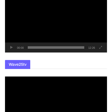
영
상
플
레
이
어
00:00
12:26
Wave25tv