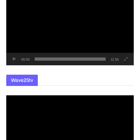
영
상
플
레
이
어
00:00
11:56
Wave25tv