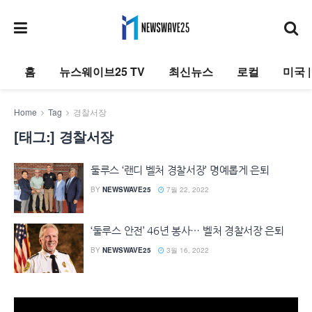
홈
뉴스웨이브25 TV
최신뉴스
로컬
미국 
Home
Tag
경찰서장
[태그:]
경찰서장
둘루스 ‘랜디 벨처 경찰서장’ 명예롭게 은퇴
BY
NEWSWAVE25
7월 22, 2022
‘둘루스 안전’ 46년 봉사… 벨처 경찰서장 은퇴
BY
NEWSWAVE25
3월 16, 2022
동