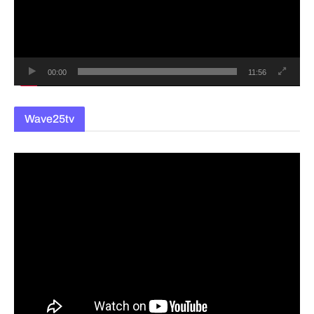
레
이
어
00:00
11:56
Wave25tv