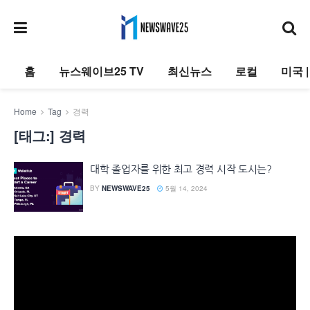
홈
뉴스웨이브25 TV
최신뉴스
로컬
미국 
Home
Tag
경력
[태그:]
경력
대학 졸업자를 위한 최고 경력 시작 도시는?
BY
NEWSWAVE25
5월 14, 2024
동
영
상
플