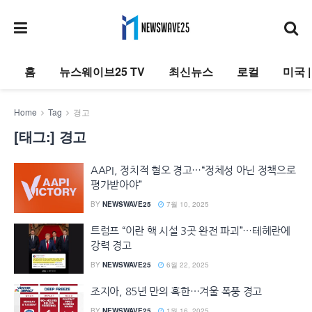
홈
뉴스웨이브25 TV
최신뉴스
로컬
미국 
Home
Tag
경고
[태그:]
경고
AAPI, 정치적 혐오 경고…“정체성 아닌 정책으로
평가받아야”
BY
NEWSWAVE25
7월 10, 2025
트럼프 “이란 핵 시설 3곳 완전 파괴”…테헤란에
강력 경고
BY
NEWSWAVE25
6월 22, 2025
조지아, 85년 만의 혹한…겨울 폭풍 경고
BY
NEWSWAVE25
1월 16, 2025