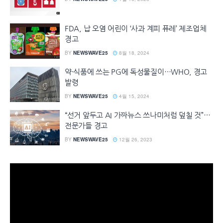
FDA, 납 오염 어린이 ‘사과 계피 퓨레’ 제조업체
경고
BY
NEWSWAVE25
8월 18, 2024
약·식품에 쓰는 PG에 독성물질이…WHO, 경고
발령
BY
NEWSWAVE25
4월 15, 2024
“선거 앞두고 AI 가짜뉴스 쓰나미처럼 덮칠 것”…
전문가들 경고
BY
NEWSWAVE25
12월 26, 2023
동
영
상
플
레