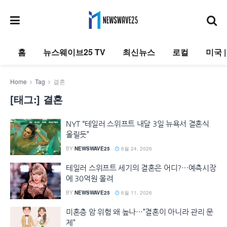
홈
뉴스웨이브25 TV
최신뉴스
로컬
미국 
Home
Tag
결혼
[태그:]
결혼
NYT “테일러 스위프트 내달 3일 뉴욕서 결혼식
올릴듯”
BY
NEWSWAVE25
6월 24, 2026
테일러 스위프트 세기의 결혼은 어디?…예측시장
에 30억원 몰려
BY
NEWSWAVE25
6월 11, 2026
미혼층 암 위험 왜 높나…”결혼이 아니라 관리 문
제”