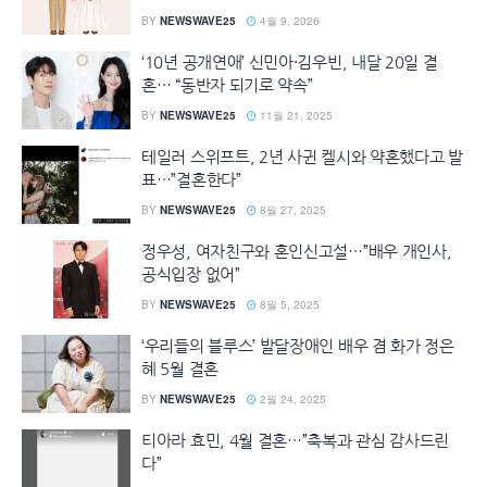
BY
NEWSWAVE25
4월 9, 2026
‘10년 공개연애’ 신민아·김우빈, 내달 20일 결
혼… “동반자 되기로 약속”
BY
NEWSWAVE25
11월 21, 2025
테일러 스위프트, 2년 사귄 켈시와 약혼했다고 발
표…”결혼한다”
BY
NEWSWAVE25
8월 27, 2025
정우성, 여자친구와 혼인신고설…”배우 개인사,
공식입장 없어”
BY
NEWSWAVE25
8월 5, 2025
‘우리들의 블루스’ 발달장애인 배우 겸 화가 정은
혜 5월 결혼
BY
NEWSWAVE25
2월 24, 2025
티아라 효민, 4월 결혼…”축복과 관심 감사드린
다”