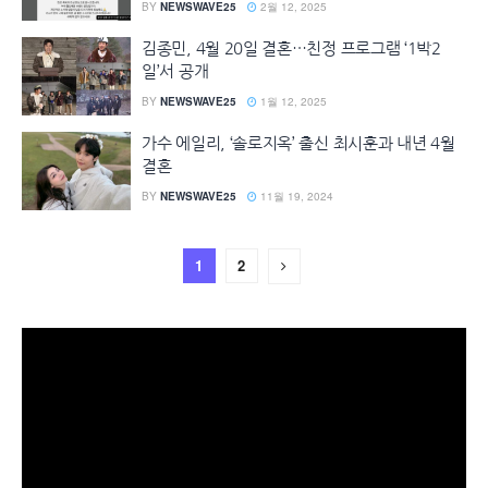
BY
NEWSWAVE25
2월 12, 2025
김종민, 4월 20일 결혼…친정 프로그램 ‘1박2
일’서 공개
BY
NEWSWAVE25
1월 12, 2025
가수 에일리, ‘솔로지옥’ 출신 최시훈과 내년 4월
결혼
BY
NEWSWAVE25
11월 19, 2024
1
2
동
영
상
플
레
이