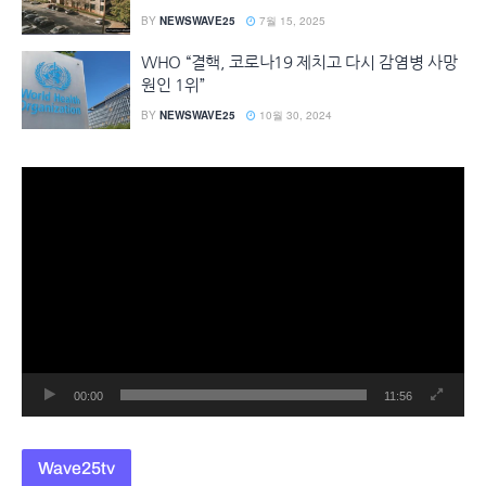
BY
NEWSWAVE25
7월 15, 2025
WHO “결핵, 코로나19 제치고 다시 감염병 사망
원인 1위”
BY
NEWSWAVE25
10월 30, 2024
동
영
상
플
레
이
어
00:00
11:56
Wave25tv