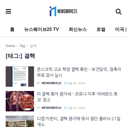
홈
뉴스웨이브25 TV
최신뉴스
로컬
미국 
Home
Tag
결핵
[태그:]
결핵
존스크릭 고교 학생 결핵 확진…보건당국, 접촉자
무료 검사 실시
BY
NEWSWAVE25
6월 26, 2026
미 결핵 환자 증가세…코로나 이후 ‘리바운드 효
과’ 경고
BY
NEWSWAVE25
3월 29, 2026
디캡 카운티, 결핵 증가에 맞서 첨단 클리닉 21일
개소