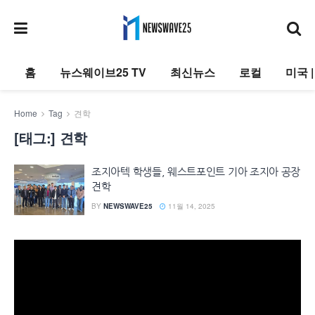
홈
뉴스웨이브25 TV
최신뉴스
로컬
미국 
Home
Tag
견학
[태그:]
견학
조지아텍 학생들, 웨스트포인트 기아 조지아 공장
견학
BY
NEWSWAVE25
11월 14, 2025
동
영
상
플