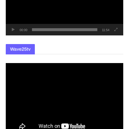
레
이
어
00:00
11:54
Wave25tv