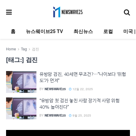
홈
뉴스웨이브25 TV
최신뉴스
로컬
미국 
Home
Tag
검진
[태그:]
검진
유방암 검진, 40세면 무조건?…”나이보다 ‘위험
도’가 먼저”
BY
NEWSWAVE25
12월 22, 2025
“유방암 첫 검진 놓친 사람 장기적 사망 위험
40% 높아진다”
BY
NEWSWAVE25
9월 25, 2025
동