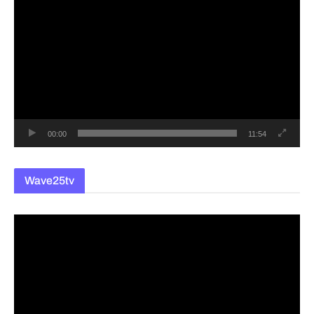
영
상
플
레
이
어
00:00
11:54
Wave25tv