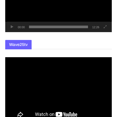
레
이
어
00:00
12:26
Wave25tv