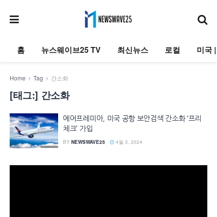
홈
뉴스웨이브25 TV
최신뉴스
로컬
미국 
Home
Tag
간소화
[태그:]
간소화
에어프레미아, 미국 공항 보안검색 간소화 ‘프리
체크’ 가입
BY
NEWSWAVE25
4월 3, 2024
동
영
상
플