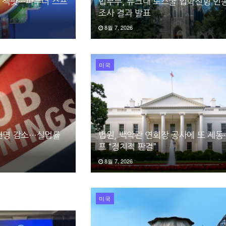
러 잭팟…파우더 스프
법무부, 듀크대 로스쿨 입학전형 인
조사 결과 발표
8월 7, 2026
미국
3천명 감소…실업률
법원, 백악관 연회장 공사에 또 제
프 “정치적 판결”
8월 7, 2026
미국