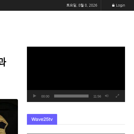
토요일, 8월 8, 2026
Login
동
영
과
상
플
레
이
어
00:00
11:56
Wave25tv