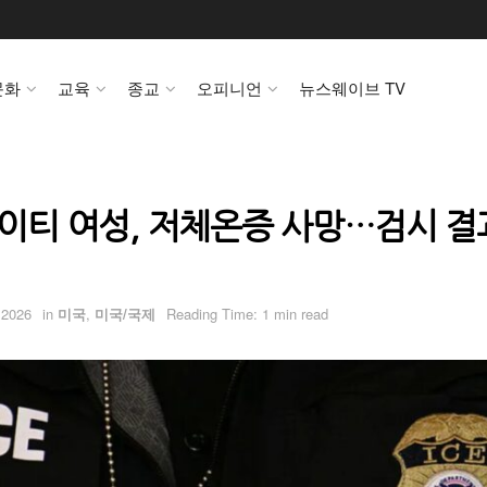
문화
교육
종교
오피니언
뉴스웨이브 TV
아이티 여성, 저체온증 사망…검시 결
 2026
in
미국
,
미국/국제
Reading Time: 1 min read