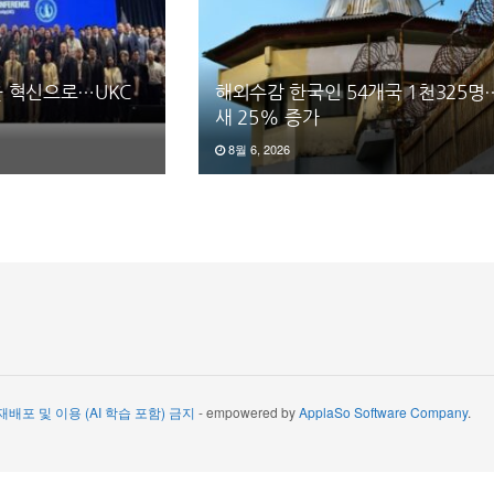
 혁신으로…UKC
해외수감 한국인 54개국 1천325명
새 25% 증가
8월 6, 2026
 재배포 및 이용 (AI 학습 포함) 금지
- empowered by
ApplaSo Software Company
.