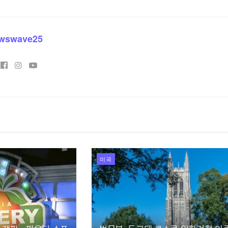
wswave25
미국