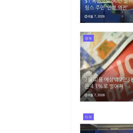
$1 복권으로 90만 달
링스 주민 ‘인생 역전’
8월 7, 2026
경제
7월 고용 예상밖 2만
은 4.1%로 떨어져
8월 7, 2026
미국