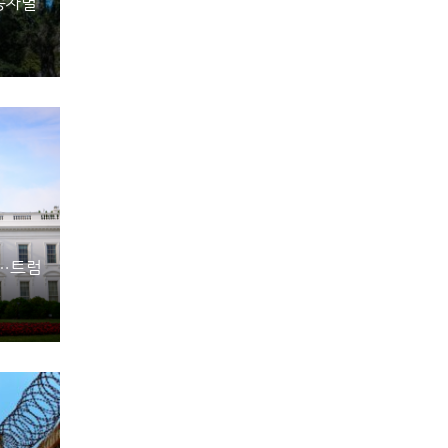
종차별
동…트럼