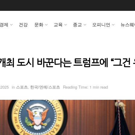
경제
건강
문화
교육
종교
오피니언
뉴스웨
컵 개최 도시 바꾼다는 트럼프에 “그건
 2025
in
스포츠
,
한국/연예/스포츠
Reading Time: 1 min read