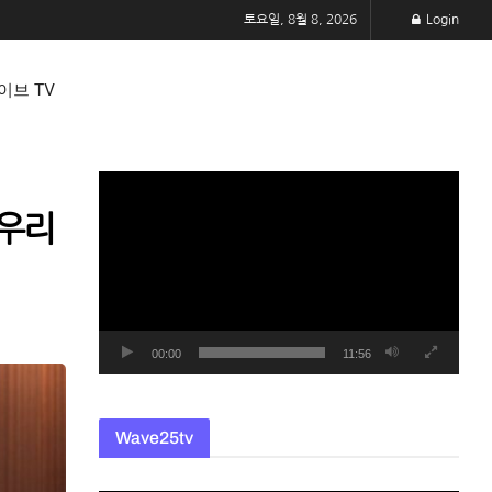
토요일, 8월 8, 2026
Login
이브 TV
동
영
 우리
상
플
레
이
어
00:00
11:56
Wave25tv