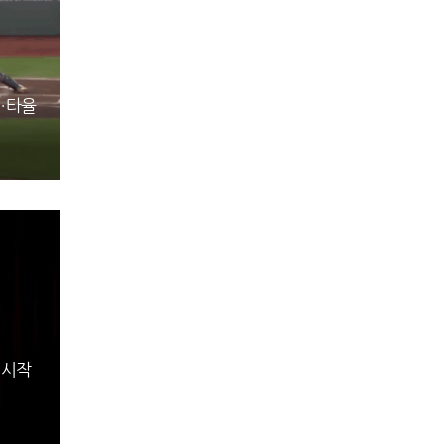
진…타율
 시작