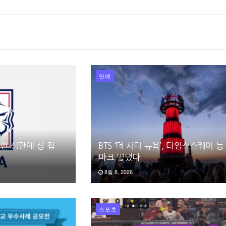
연예
국인 심판에 성 접
BTS ‘더 시티 뉴욕’, 타임스스퀘어 등
함
마크 빛냈다
8월 8, 2026
스포츠