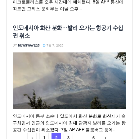
아크로폴리스를 오후 시간대에 폐쇄했다. 8일 AFP 통신에
따르면 그리스 문화부는 이날 오후...
인도네시아 화산 분화…발리 오가는 항공기 수십
편 취소
BY
NEWSWAVE25
7월 7, 2025
인도네시아 동부 소순다 열도에서 화산 분화로 화산재가 솟
구치면서 인근의 인도네시아 최대 관광지 발리를 오가는 항
공편 수십편이 취소됐다. 7일 AP·AFP·블룸버그 등에...
1
2
3
…
6