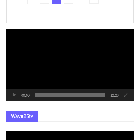
동
영
상
플
레
이
어
00:00
12:26
Wave25tv