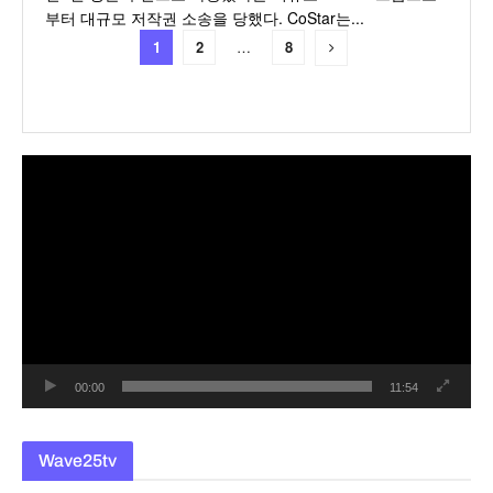
부터 대규모 저작권 소송을 당했다. CoStar는...
1
2
…
8
동
영
상
플
레
이
어
00:00
11:54
Wave25tv