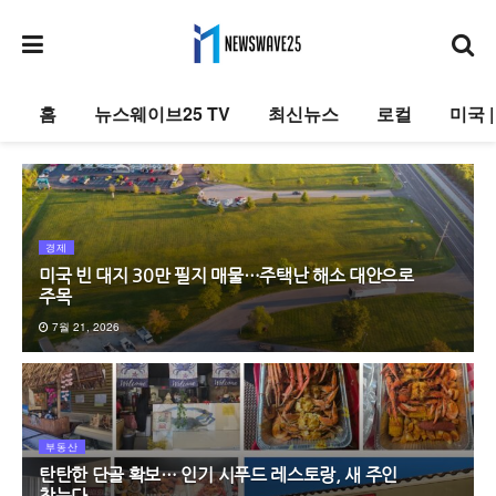
홈
뉴스웨이브25 TV
최신뉴스
로컬
미국 
경제
미국 빈 대지 30만 필지 매물…주택난 해소 대안으로
주목
7월 21, 2026
부동산
탄탄한 단골 확보… 인기 시푸드 레스토랑, 새 주인