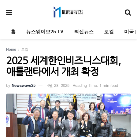
홈
뉴스웨이브25 TV
최신뉴스
로컬
미국 
Home
로컬
2025 세계한인비즈니스대회,
애틀랜타에서 개최 확정
by
Newswave25
4월 28, 2025
Reading Time: 1 min read