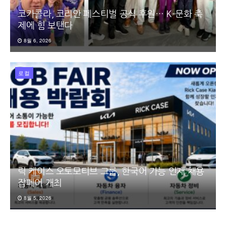
코카콜라, 코리안 페스티벌 공식 후원… K-문화 축
제에 힘 보탠다
8월 6, 2026
로컬
릭 케이스 오토모티브 그룹, 한국어 가능 인재 채용
잡페어 개최
8월 5, 2026