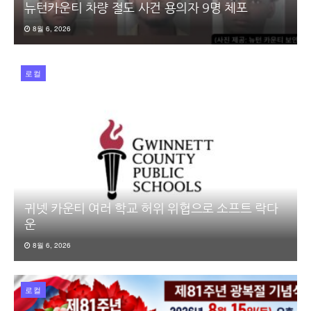
뉴턴카운티 차량 절도 사건 용의자 9명 체포
8월 6, 2026
로컬
귀넷 카운티 여러 학교 허위 위협으로 소프트 락다
운
8월 6, 2026
로컬