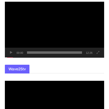
동
영
상
플
레
이
어
00:00
12:26
Wave25tv