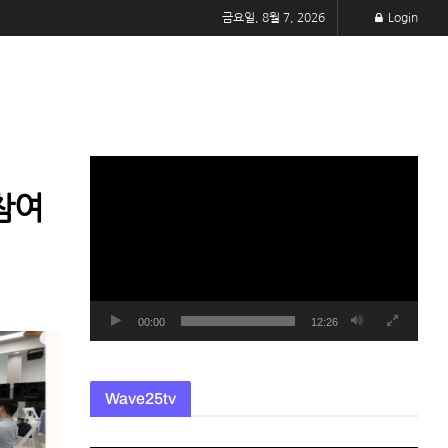
금요일, 8월 7, 2026
Login
동
영
참여
상
플
레
이
어
00:00
12:26
Wave25tv