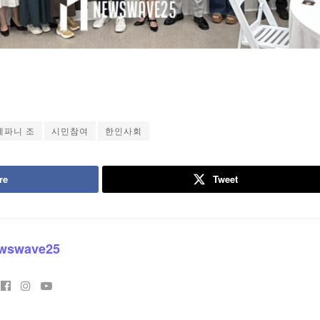
테파니 조
시민참여
한인사회
re
Tweet
wswave25