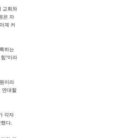
며 교회와
원은 자
아계 커
기록하는
 힘”이라
성원이라
고 연대할
가 각자
말했다.