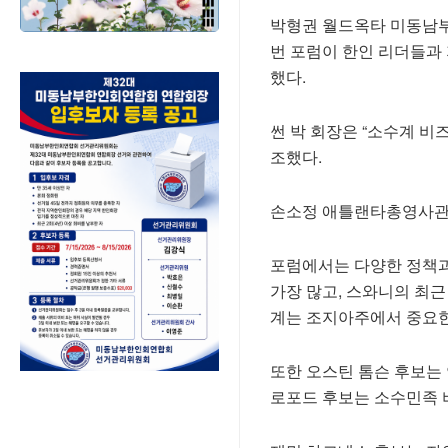
박형권 월드옥타 미동남부
번 포럼이 한인 리더들과
했다.
썬 박 회장은 “소수계 비
조했다.
손소정 애틀랜타총영사관 
포럼에서는 다양한 정책과 
가장 많고, 스와니의 최근
계는 조지아주에서 중요한
또한 오스틴 톰슨 후보는 
로포드 후보는 소수민족 