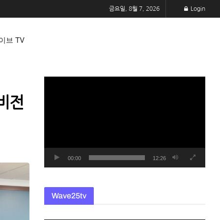
금요일, 8월 7, 2026
Login
이브 TV
동
영
 비전
상
플
레
이
어
00:00
12:26
Wave25tv