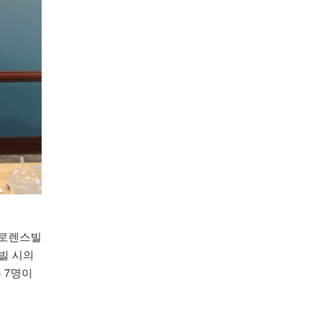
(로렌스빌
빌 시의
 7명이