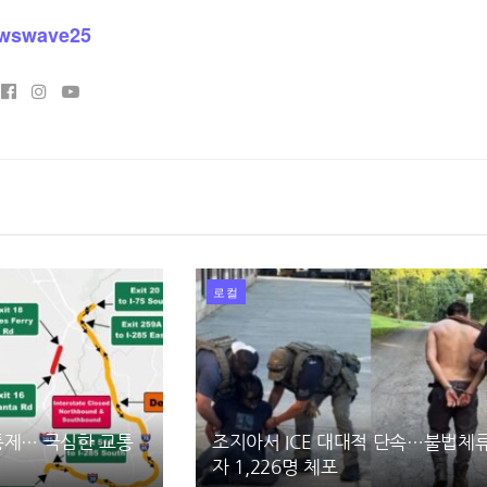
wswave25
로컬
 통제… 극심한 교통
조지아서 ICE 대대적 단속…불법체
자 1,226명 체포