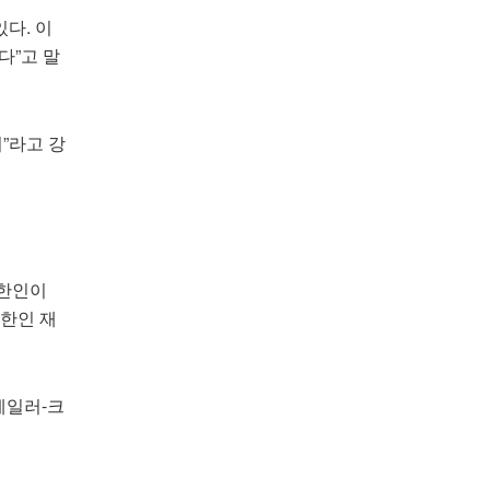
다. 이
다”고 말
”라고 강
 한인이
“한인 재
테일러-크