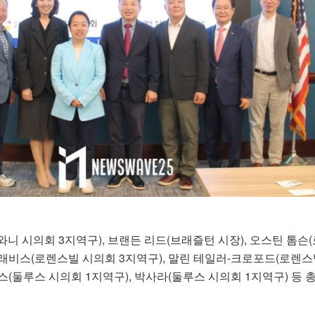
니 시의회 3지역구), 브랜든 리드(브래즐턴 시장), 오스틴 톰슨
트래비스(로렌스빌 시의회 3지역구), 말린 테일러-크로포드(로렌스
스(둘루스 시의회 1지역구), 박사라(둘루스 시의회 1지역구) 등 총