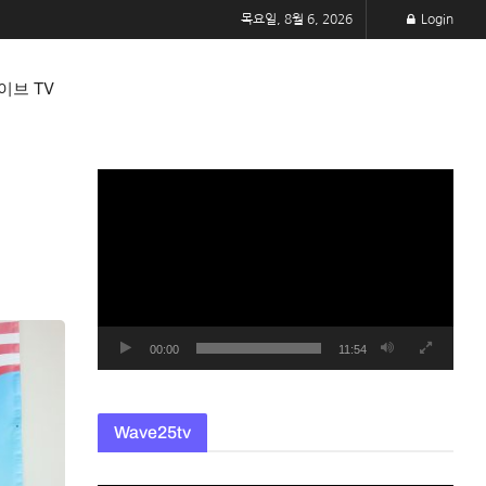
목요일, 8월 6, 2026
Login
이브 TV
동
영
상
플
레
이
어
00:00
11:54
Wave25tv