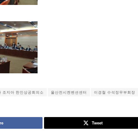
 조지아 한인상공회의소
울산전시켄벤션센터
이경철 수석정무부회장
re
Tweet