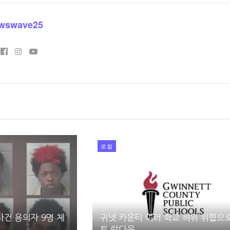
wswave25
로컬
건 용의자 9명 체
귀넷 카운티 여러 학교 허위 위협으
트 락다운