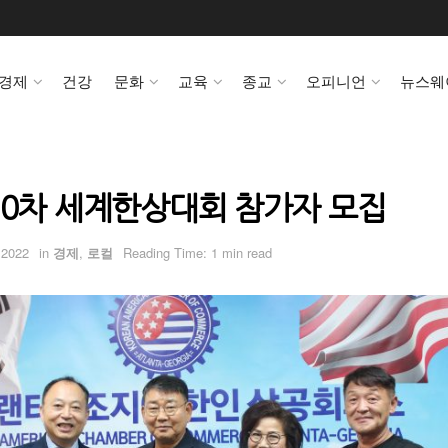
경제
건강
문화
교육
종교
오피니언
뉴스웨
20차 세계한상대회 참가자 모집
 2022
in
경제
,
로컬
Reading Time: 1 min read