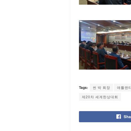
Tags:
썬 박 회장
애틀랜타
제20차 세계한상대회
Sha