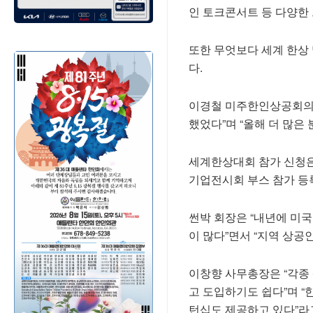
인 토크콘서트 등 다양한
또한 무엇보다 세계 한상
다.
이경철 미주한인상공회의소
했었다”며 “올해 더 많은
세계한상대회 참가 신청은 오는
기업전시회 부스 참가 등
썬박 회장은 “내년에 미
이 많다”면서 “지역 상공
이창향 사무총장은 “각종
고 도입하기도 쉽다”며 “
턴십도 제공하고 있다”라