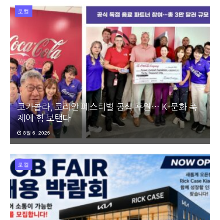
로컬
코카콜라, 코리안 페스티벌 공식 후원… K-문화 축
제에 힘 보탠다
8월 6, 2026
로컬