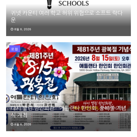
귀넷 카운티 여러 학교 허위 위협으로 소프트 락다
운
8월 6, 2026
로컬
다시 열린 한인회관…애틀랜타 한인회, 광복절 기념
식 개최
8월 6, 2026