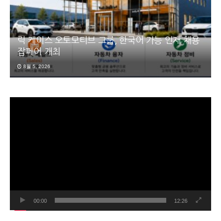
릭 케이스 오토모티브 그룹, 한국어 가능 인재 채용
잡페어 개최
8월 5, 2026
동
영
상
플
레
이
어
00:00
12:26