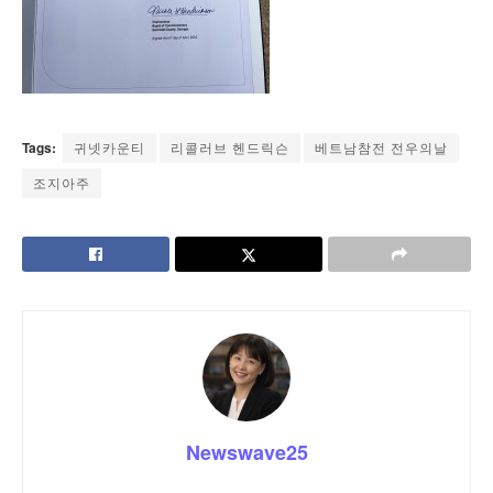
Tags:
귀넷카운티
리콜러브 헨드릭슨
베트남참전 전우의날
조지아주
Newswave25