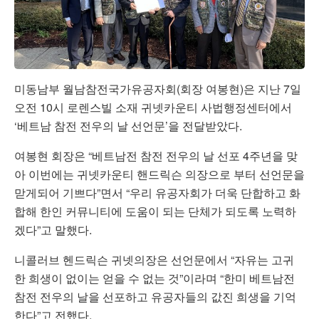
미동남부 월남참전국가유공자회(회장 여봉현)은 지난 7일
오전 10시 로렌스빌 소재
귀넷카운티 사법행정센터에서
‘베트남 참전 전우의 날 선언문’을 전달받았다.
여봉현 회장은 “베트남전 참전 전우의 날 선포 4주년을 맞
아 이번에는 귀넷카운티 핸드릭슨 의장으로 부터 선언문을
맏게되어 기쁘다”면서 “우리 유공자회가 더욱 단합하고 화
합해 한인 커뮤니티에 도움이 되는 단체가 되도록 노력하
겠다”고 말했다.
니콜러브 헨드릭슨 귀넷의장은 선언문에서 “자유는 고귀
한 희생이 없이는 얻을 수 없는 것”이라며 “한미 베트남전
참전 전우의 날을 선포하고 유공자들의 값진 희생을 기억
한다”고 전했다.