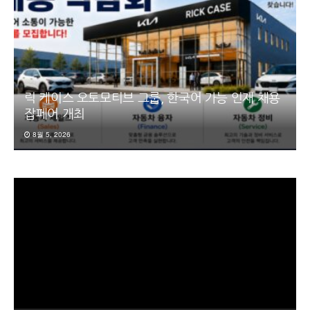
릭 케이스 오토모티브 그룹, 한국어 가능 인재 채용
잡페어 개최
8월 5, 2026
동
영
상
플
레
이
어