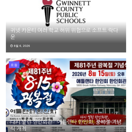
귀넷 카운티 여러 학교 허위 위협으로 소프트 락다
운
8월 6, 2026
로컬
다시 열린 한인회관…애틀랜타 한인회, 광복절 기념
식 개최