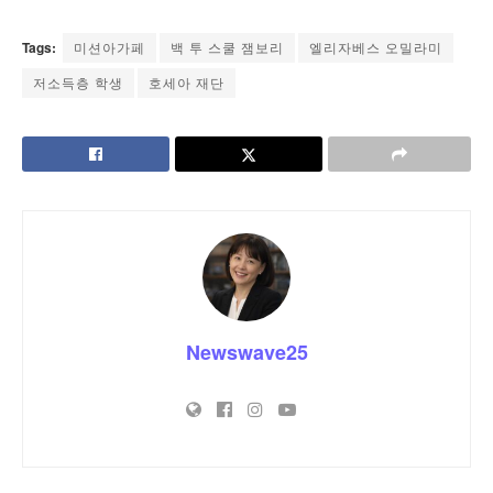
Tags:
미션아가페
백 투 스쿨 잼보리
엘리자베스 오밀라미
저소득층 학생
호세아 재단
Newswave25