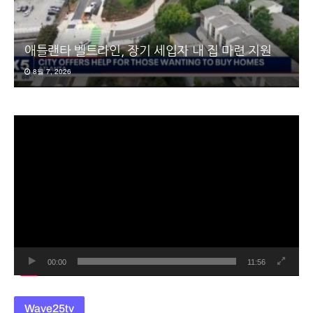
애틀랜타 벨트라인, 장기 세입자 내 집 마련 지원
8월 7, 2026
동
영
상
플
레
이
어
00:00
11:56
Wave25tv