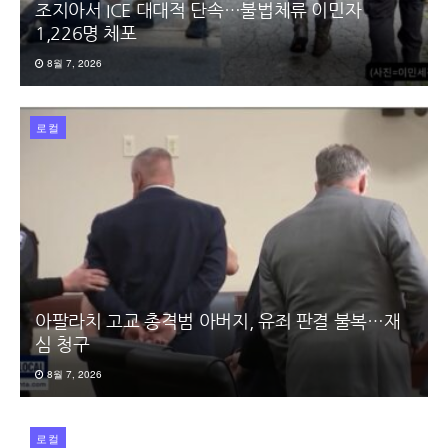
조지아서 ICE 대대적 단속…불법체류 이민자
1,226명 체포
8월 7, 2026
로컬
아팔라치 고교 총격범 아버지, 유죄 판결 불복…재
심 청구
8월 7, 2026
로컬