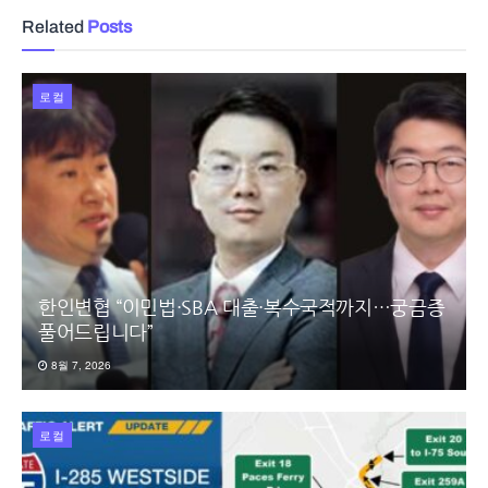
Related
Posts
로컬
한인변협 “이민법·SBA 대출·복수국적까지…궁금증
풀어드립니다”
8월 7, 2026
로컬