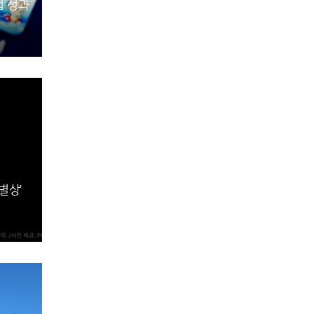
업 성과
별상’