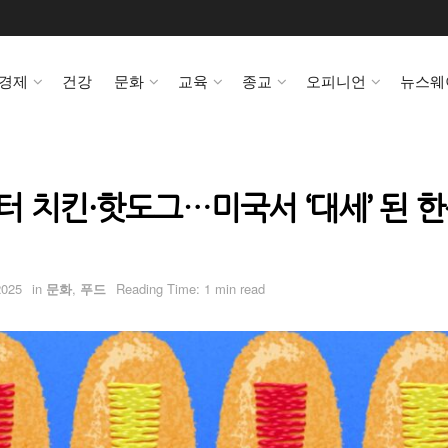
경제
건강
문화
교육
종교
오피니언
뉴스웨
 치킨·핫도그…미국서 ‘대세’ 된 
2025
in
문화
,
푸드
Reading Time: 1 min read