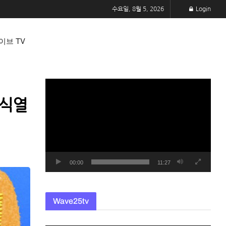
수요일, 8월 5, 2026
Login
이브 TV
동
영
한식열
상
플
레
이
어
00:00
11:27
Wave25tv