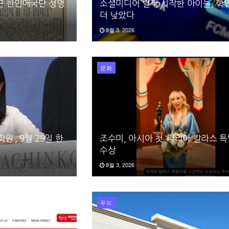
끈 한인애국단 성명
소셜미디어 일찍 시작한 아이들, 학
더 낮았다
8월 3, 2026
문화
원’, 9월 29일 한
조수미, 아시아 첫 ‘마리아 칼라스 특
수상
8월 3, 2026
푸드