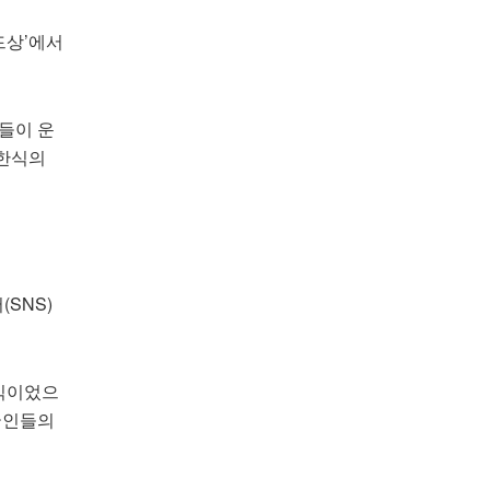
드상’에서
에들이 운
 한식의
(SNS)
간식이었으
미국인들의