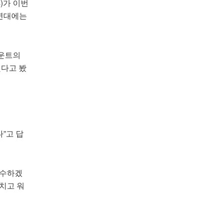
rs)가 이번
 연대에는
마운트의
했다고 봤
”고 답
인수하겠
치고 워