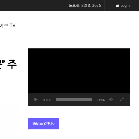
토요일, 8월 8, 2026
Login
이브 TV
동
영
” 주
상
플
레
이
어
00:00
11:56
Wave25tv