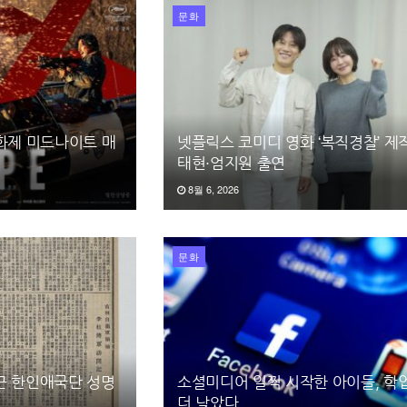
문화
영화제 미드나이트 매
넷플릭스 코미디 영화 ‘복직경찰’ 제
태현·엄지원 출연
8월 6, 2026
문화
끈 한인애국단 성명
소셜미디어 일찍 시작한 아이들, 학
더 낮았다