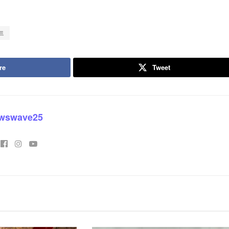
트
re
Tweet
wswave25