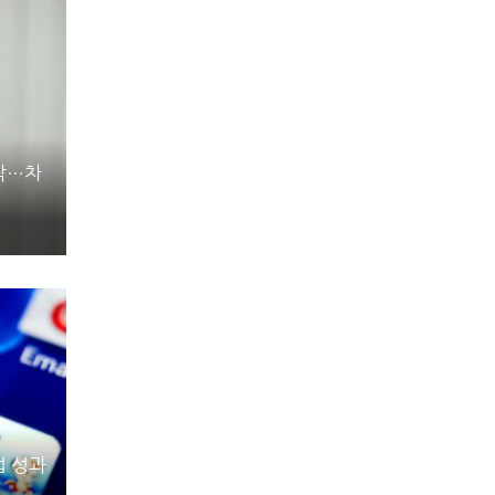
작…차
업 성과