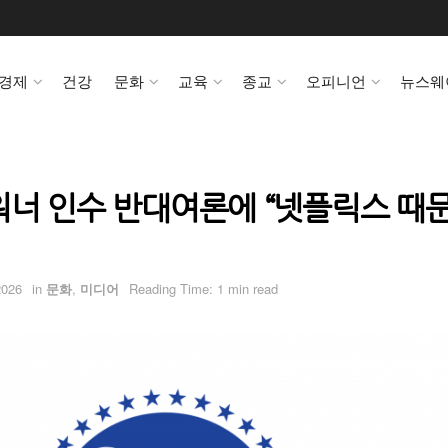
경제
건강
문화
교육
종교
오피니언
뉴스웨
워너 인수 반대여론에 “넷플릭스 때문
2026
in
문화
,
미디어
Reading Time: 1 min read