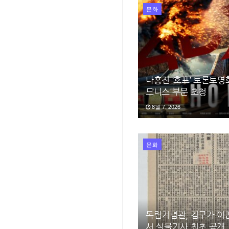
문화
나홍진 ‘호프’ 토론토
드니스 부문 초청
8월 7, 2026
문화
독립기념관, 김구가 이
서 실물기사 최초 공개