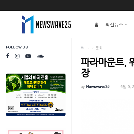
홈
최신뉴스
Home
문화
FOLLOW US
파라마운트, 
장
by
Newswave25
6월 9, 