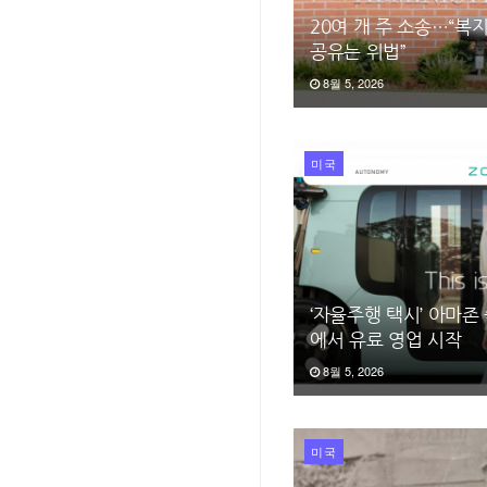
20여 개 주 소송…“복
공유는 위법”
8월 5, 2026
미국
‘자율주행 택시’ 아마존
에서 유료 영업 시작
8월 5, 2026
미국