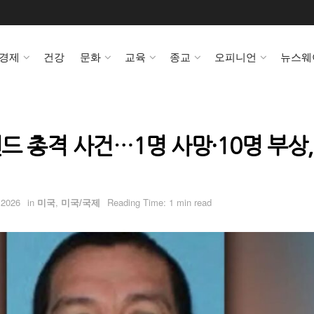
경제
건강
문화
교육
종교
오피니언
뉴스웨
 총격 사건…1명 사망·10명 부상,
 2026
in
미국
,
미국/국제
Reading Time: 1 min read