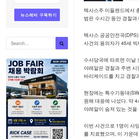
텍사스주 미들랜드에서 총
범은 수시간 동안 경찰과 
텍사스 공공안전국(DPS)
사건의 용의자가 45세 
수사당국에 따르면 이날 
야레알은 경찰과 주변 시
바리케이드를 치고 경찰과
현장에는 특수기동대(SWA
원해 대응에 나섰다. 약 4
야레알이 숨져 있는 것을
이번 사건으로 1명이 사망
를 치료했으며, 이 가운데