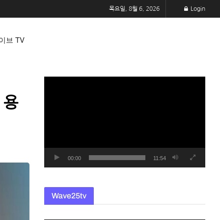
목요일, 8월 6, 2026
Login
이브 TV
동
영
 용
상
플
레
이
어
00:00
11:54
Wave25tv