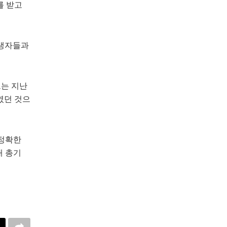
를 받고
희생자들과
그는 지난
였던 것으
 정확한
내 총기