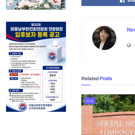
Sha
Ne
Related
Posts
미국