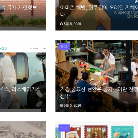
지 수급자 개인정보
아마존 해법, 원주민의 오래된 지혜
다
8월 5, 2026
경제
 죽스, 라스베이거스
가장 중요한 현안은 물가…이란 전쟁
심밖
8월 5, 2026
미국