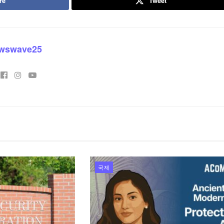
re
Tweet
wswave25
국제